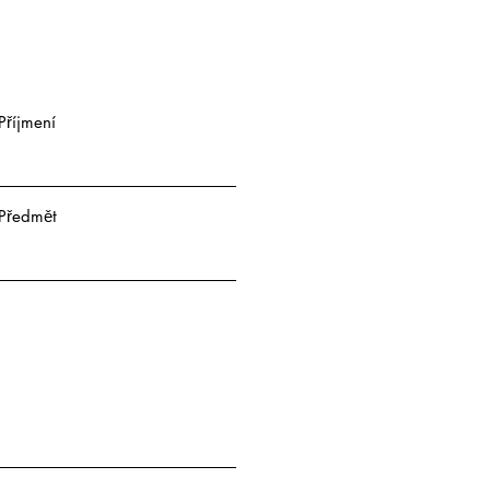
Příjmení
Předmět