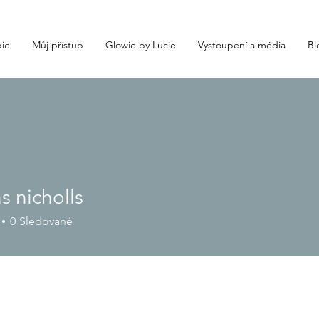
ie
Můj přístup
Glowie by Lucie
Vystoupení a média
Bl
 nicholls
0
Sledované