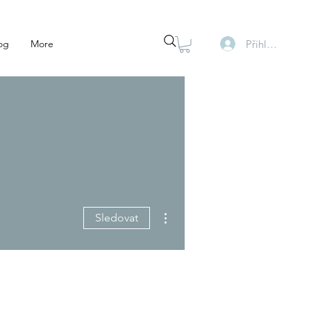
Přihlásit se
og
More
Další akce
Sledovat