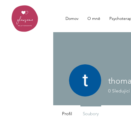
Domov
O mně
Psychoterap
thomas
0
Sledující
Profil
Soubory