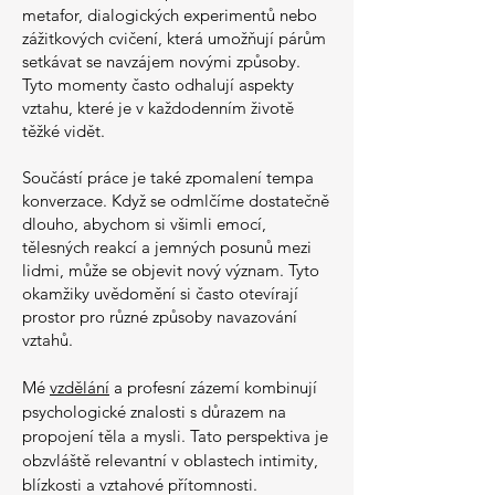
metafor, dialogických experimentů nebo
zážitkových cvičení, která umožňují párům
setkávat se navzájem novými způsoby.
Tyto momenty často odhalují aspekty
vztahu, které je v každodenním životě
těžké vidět.
Součástí práce je také zpomalení tempa
konverzace. Když se odmlčíme dostatečně
dlouho, abychom si všimli emocí,
tělesných reakcí a jemných posunů mezi
lidmi, může se objevit nový význam. Tyto
okamžiky uvědomění si často otevírají
prostor pro různé způsoby navazování
vztahů.
Mé
vzdělání
a profesní zázemí kombinují
psychologické znalosti s důrazem na
propojení těla a mysli. Tato perspektiva je
obzvláště relevantní v oblastech intimity,
blízkosti a vztahové přítomnosti.