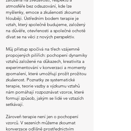
atmosféře bez odsuzování, kde lze
myšlenky, emoce a zkušenosti zkoumat
hlouběji. Ústředním bodem terapie je
vztah, který společně budujeme, založený
na důvěře, otevřenosti a společné ochotě
dívat se na věci z nových perspektiv.
Můj přístup spočívá na třech vzájemně
propojených pilířích: pochopení dynamiky
vztahů založené na důkazech, kreativita a
experimentování v konverzaci a momenty
zpomalení, které umožňují prožít prožitou
zkušenost. Poznatky ze systematické
terapie, teorie vazby a výzkumu vztahů
nám pomáhají rozpoznávat vzorce, které
formují způsob, jakým se lidé ve vztazích
setkávají.
Zároveň terapie není jen o pochopení
vzorců. V sezeních můžeme zkoumat
konverzace odlišně prostřednictvím