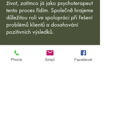
život, zatímco já jako psychoterapeut
tento proces řídím. Společně hrajeme
důležitou roli ve spolupráci při řešení
problémů klientů a dosahování
pozitivních výsledků.
Slezská 856/74
Phone
Email
Facebook
130 00 Praha 3
Boženy Němcové 9
120 00 Praha 2
Czech Republic
Tel:
+420 604 151507
e-mail:
info@lucierust.com
Otevírací doba se liší.
Vezměte prosím na vědomí, že odpověď