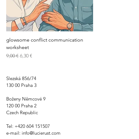
glowsome conflict communication
worksheet
Běžná cena
Zvýhodněná cena
9,00 €
6,30 €
Slezská 856/74
130 00 Praha 3
Boženy Němcové 9
120 00 Praha 2
Czech Republic
Tel:
+420 604 151507
e-mail:
info@lucierust.com