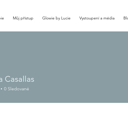
ie
Můj přístup
Glowie by Lucie
Vystoupení a média
Bl
a Casallas
0
Sledované