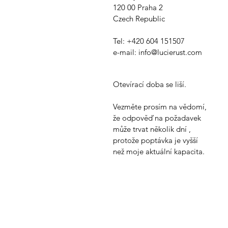
120 00 Praha 2
Czech Republic
Tel: +420 604 151507
e-mail:
info@lucierust.com
Otevírací doba se liší.
Vezměte prosím na vědomí,
že odpověď na požadavek
může trvat několik dní
,
protože poptávka je vyšší
než moje aktuální kapacita.