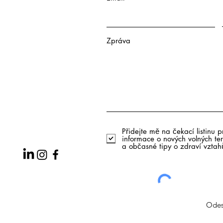
Zpráva
Přidejte mě na čekací listinu p
informace o nových volných te
a občasné tipy o zdraví vztah
Odes