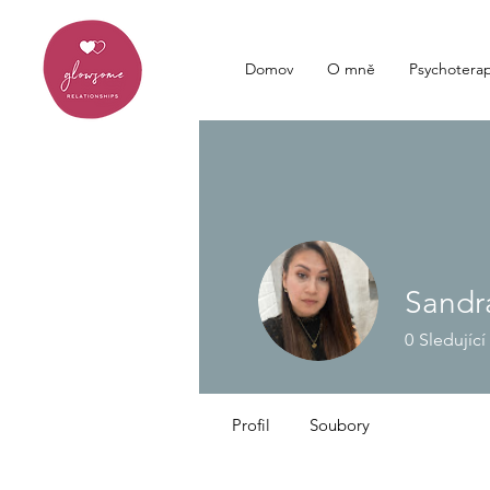
Domov
O mně
Psychoterap
Sandr
0
Sledující
Profil
Soubory