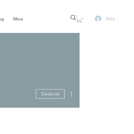
Přihlásit se
og
More
Další akce
Sledovat