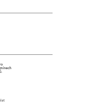
ro
rmínech
ů.
lat